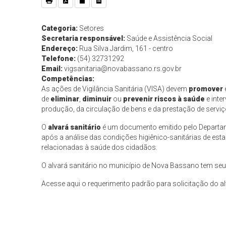
Categoria:
Setores
Secretaria responsável:
Saúde e Assistência Social
Endereço:
Rua Silva Jardim, 161 - centro
Telefone:
(54) 32731292
Email:
vigsanitaria@novabassano.rs.gov.br
Competências:
As ações de Vigilância Sanitária (VISA) devem
promover
de
eliminar
,
diminuir
ou
prevenir
riscos à saúde
e inte
produção, da circulação de bens e da prestação de serviç
O
alvará sanitário
é um documento emitido pelo Departame
após a análise das condições higiênico-sanitárias de es
relacionadas à saúde dos cidadãos.
O alvará sanitário no município de Nova Bassano tem seu
Acesse aqui o requerimento padrão para solicitação do a