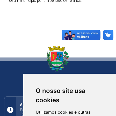
de um município por um período de 10 anos.
NOVA BASSANO
RIO GRANDE DO SUL
O nosso site usa
cookies
Atendimento
Segunda a Sexta: 8h às 11h30min (manhã);
Utilizamos cookies e outras
13h30min às 17h (tarde)