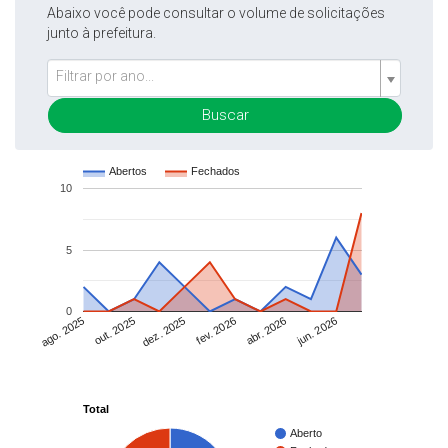
Abaixo você pode consultar o volume de solicitações
junto à prefeitura.
Filtrar por ano...
Buscar
Abertos
Fechados
10
5
0
dez. 2025
out. 2025
ago. 2025
jun. 2026
abr. 2026
fev. 2026
Total
Aberto