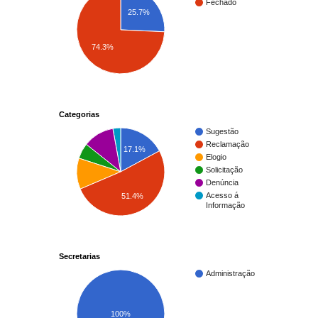
Fechado
25.7%
74.3%
Categorias
Sugestão
Reclamação
17.1%
Elogio
Solicitação
Denúncia
Acesso á
51.4%
Informação
Secretarias
Administração
100%