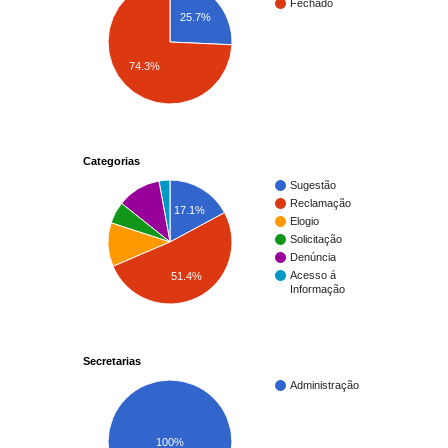
Fechado
25.7%
74.3%
Categorias
Sugestão
Reclamação
17.1%
Elogio
Solicitação
Denúncia
Acesso á
51.4%
Informação
Secretarias
Administração
100%