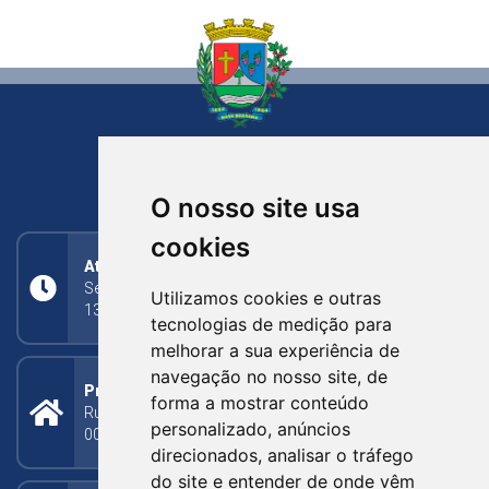
NOVA BASSANO
RIO GRANDE DO SUL
O nosso site usa
cookies
Atendimento
Segunda a Sexta: 8h às 11h30min (manhã);
Utilizamos cookies e outras
13h30min às 17h (tarde)
tecnologias de medição para
melhorar a sua experiência de
navegação no nosso site, de
Prefeitura Municipal
forma a mostrar conteúdo
Rua Silva Jardim, 505 - Bairro Centro - CEP: 95340-
personalizado, anúncios
000
direcionados, analisar o tráfego
do site e entender de onde vêm